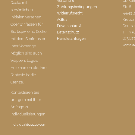
Versand &
Dr.-Kar
Decke mit
Zahlungsbedingungen
Str. 6
persönlichen
Widerrufsrecht
55543 
Initialen versehen.
AGB's
Kreuz
Oder wir fassen für
Privatsphäre &
Deutsc
Sie bspw. eine Decke
Datenschutz
T. + 49(
Händleranfragen
843182
mit dem Stoffmuster
kontak
Ihrer Vorhänge.
Möglich sind auch
Wappen, Logos,
Hotelnamen etc. Ihre
Fantasie ist die
Grenze.
Kontaktieren Sie
uns gern mit Ihrer
Anfrage zu
Individualisierungen.
individual@quzqo.com