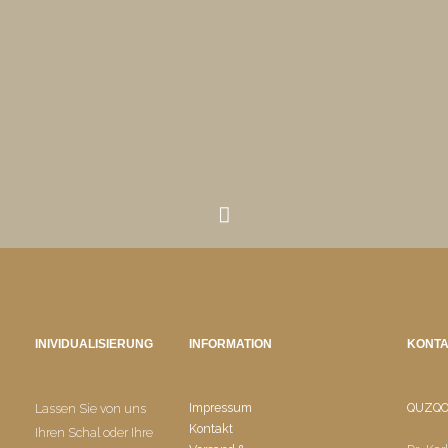
INIVIDUALISIERUNG
INFORMATION
KONT
Impressum
QUZQ
Lassen Sie von uns
Kontakt
Ihren Schal oder Ihre