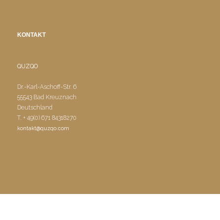
KONTAKT
QUZQO
Dr.-Karl-Aschoff-Str. 6
55543 Bad Kreuznach
Deutschland
T. + 49(0) 671 84318270
kontakt@quzqo.com
© COPYRIGHT 2016 POWERD BY QUZQO