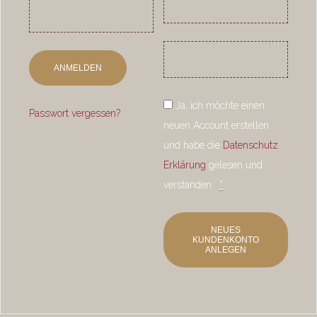
ANMELDEN
Ja, ich möchte einen
Passwort vergessen?
neuen Account erstellen
und habe die
Datenschutz
Erklärung
gelesen und
verstanden.
*
NEUES
KUNDENKONTO
ANLEGEN