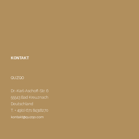
KONTAKT
QUZQO
Dr.-Karl-Aschoff-Str. 6
55543 Bad Kreuznach
Deutschland
T. + 49(0) 671 84318270
kontakt@quzqo.com