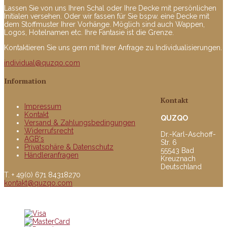
Lassen Sie von uns Ihren Schal oder Ihre Decke mit persönlichen
Initialen versehen. Oder wir fassen für Sie bspw. eine Decke mit
dem Stoffmuster Ihrer Vorhänge. Möglich sind auch Wappen,
Logos, Hotelnamen etc. Ihre Fantasie ist die Grenze.
Kontaktieren Sie uns gern mit Ihrer Anfrage zu Individualisierungen.
individual@quzqo.com
Information
Kontakt
Impressum
Kontakt
QUZQO
Versand & Zahlungsbedingungen
Widerrufsrecht
Dr.-Karl-Aschoff-
AGB's
Str. 6
Privatsphäre & Datenschutz
55543 Bad
Händleranfragen
Kreuznach
Deutschland
T. + 49(0) 671 84318270
kontakt@quzqo.com
© copyright 2016 powerd by Quzqo