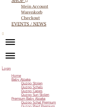
SHOP
Mein Account
Warenkorb
Checkout
EVENTS / NEWS
Login
Home
Baby Alpaka
Quzqo Stolen
Quzqo Schals
Quzqo Capes
Quzqo Suri Stolen
Premium Baby Alpaka
Quzqo Schal Premium
Quzqo Plaid Premium