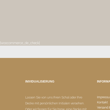
[woocommerce_de_check]
INIVIDUALISIERUNG
INFORMA
Impress
Lassen Sie von uns Ihren Schal oder Ihre
Kontakt
Decke mit persönlichen Initialen versehen.
Versand
Oder wir fassen für Sie bspw. eine Decke mit