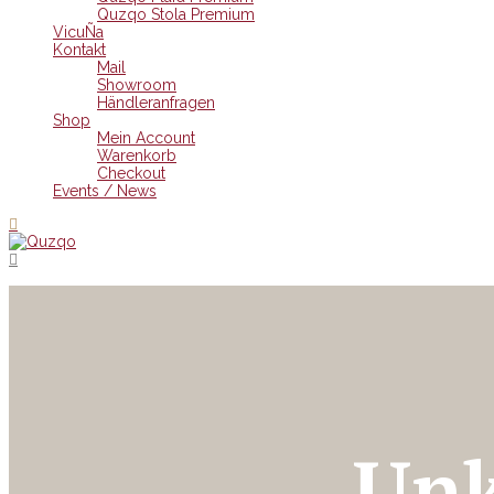
Quzqo Stola Premium
VicuÑa
Kontakt
Mail
Showroom
Händleranfragen
Shop
Mein Account
Warenkorb
Checkout
Events / News
Unk