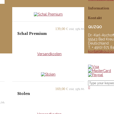
Information
Kontakt
QUZQO
139,00
€
inkl. 19% MwSt.
Schal Premium
Dr.-Karl-Aschoff
55543 Bad Kre
Deutschland
inkl. MwSt.
T. + 49(0) 671 
kontakt@quzq
+
Versandkosten
© copyright 2
169,00
€
inkl. 19% MwSt.
Stolen
9% MwSt.
inkl. MwSt.