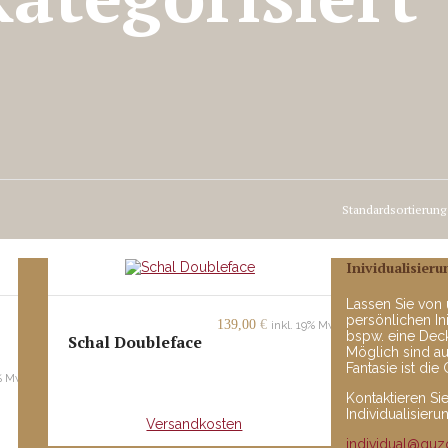
Inividualisieru
Lassen Sie von 
persönlichen Ini
139,00
€
inkl. 19% MwSt.
bspw. eine Dec
Schal Doubleface
Möglich sind a
Fantasie ist die
9% MwSt.
inkl. MwSt.
Kontaktieren Si
Individualisieru
+
Versandkosten
individual@qu