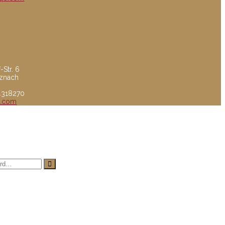
-Str. 6
uznach
84318270
o.com
016 powerd by Quzqo