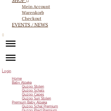
SHOP
Mein Account
Warenkorb
Checkout
EVENTS / NEWS
Login
Home
Baby Alpaka
Quzqo Stolen
Quzqo Schals
Quzqo Capes
Quzqo Suri Stolen
Premium Baby Alpaka
Quzqo Schal Premium
Quzqo Plaid Premium