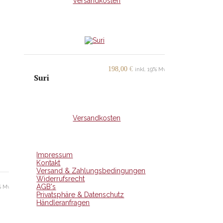
+
Versandkosten
198,00
€
inkl. 19% MwSt.
Suri
inkl. MwSt.
+
Versandkosten
Impressum
Kontakt
Versand & Zahlungsbedingungen
Widerrufsrecht
AGB's
9% MwSt.
Privatsphäre & Datenschutz
Händleranfragen