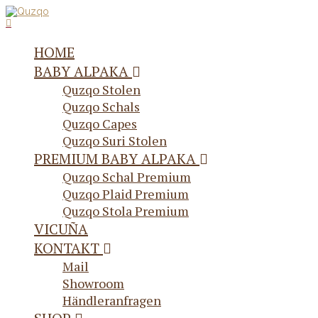
HOME
BABY ALPAKA
Quzqo Stolen
Quzqo Schals
Quzqo Capes
Quzqo Suri Stolen
PREMIUM BABY ALPAKA
Quzqo Schal Premium
Quzqo Plaid Premium
Quzqo Stola Premium
VICUÑA
KONTAKT
Mail
Showroom
Händleranfragen