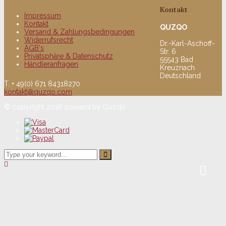
Kontakt
Impressum
Kontakt
QUZQO
Versand & Zahlungsbedingungen
Widerrufsrecht
Dr.-Karl-Aschoff-
AGB's
Str. 6
Privatsphäre & Datenschutz
55543 Bad
Händleranfragen
Kreuznach
Deutschland
T. + 49(0) 671 84318270
kontakt@quzqo.com
© copyright 2016 powerd by Quzqo