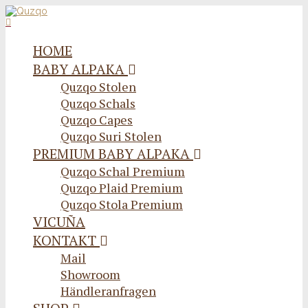
HOME
BABY ALPAKA
Quzqo Stolen
Quzqo Schals
Quzqo Capes
Quzqo Suri Stolen
PREMIUM BABY ALPAKA
Quzqo Schal Premium
Quzqo Plaid Premium
Quzqo Stola Premium
VICUÑA
KONTAKT
Mail
Showroom
Händleranfragen