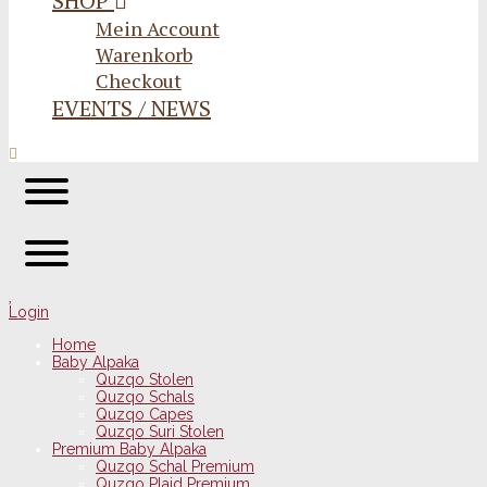
SHOP
Mein Account
Warenkorb
Checkout
EVENTS / NEWS
Login
Home
Baby Alpaka
Quzqo Stolen
Quzqo Schals
Quzqo Capes
Quzqo Suri Stolen
Premium Baby Alpaka
Quzqo Schal Premium
Quzqo Plaid Premium