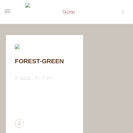
FOREST-GREEN
by
admin
0
362