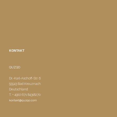
KONTAKT
QUZQO
Dr.-Karl-Aschoff-Str. 6
55543 Bad Kreuznach
Deutschland
T. + 49(0) 671 84318270
kontakt@quzqo.com