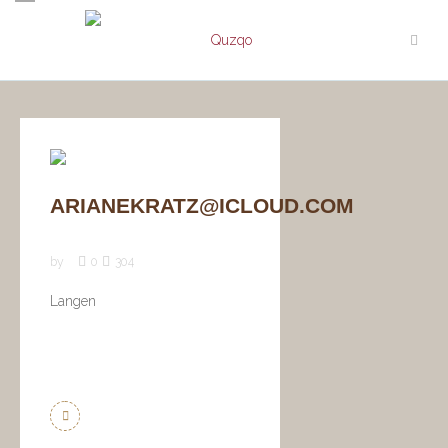
ARIANEKRATZ@ICLOUD.COM
by
0
304
Langen