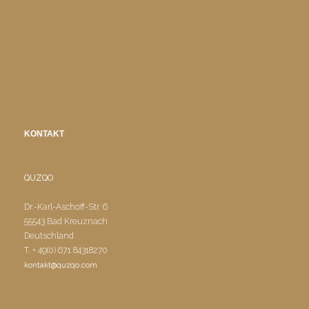
KONTAKT
QUZQO
Dr.-Karl-Aschoff-Str. 6
55543 Bad Kreuznach
Deutschland
T. + 49(0) 671 84318270
kontakt@quzqo.com