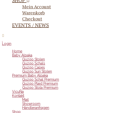
SHOP
Mein Account
Warenkorb
Checkout
EVENTS / NEWS
Login
Home
Baby Alpaka
Quzqo Stolen
Quzqo Schals
Quzqo Capes
Quzqo Suri Stolen
Premium Baby Alpaka
Quzqo Schal Premium
Quzqo Plaid Premium
Quzqo Stola Premium
VicuÑa
Kontakt
Mail
Showroom
Händleranfragen
Shop