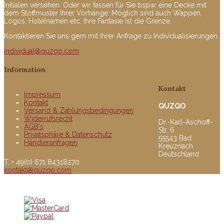
Initialen versehen. Oder wir fassen für Sie bspw. eine Decke mit
dem Stoffmuster Ihrer Vorhänge. Möglich sind auch Wappen,
Logos, Hotelnamen etc. Ihre Fantasie ist die Grenze.
Kontaktieren Sie uns gern mit Ihrer Anfrage zu Individualisierungen.
individual@quzqo.com
Information
Kontakt
Impressum
Kontakt
QUZQO
Versand & Zahlungsbedingungen
Widerrufsrecht
Dr.-Karl-Aschoff-
AGB's
Str. 6
Privatsphäre & Datenschutz
55543 Bad
Händleranfragen
Kreuznach
Deutschland
T. + 49(0) 671 84318270
kontakt@quzqo.com
© copyright 2016 powerd by Quzqo