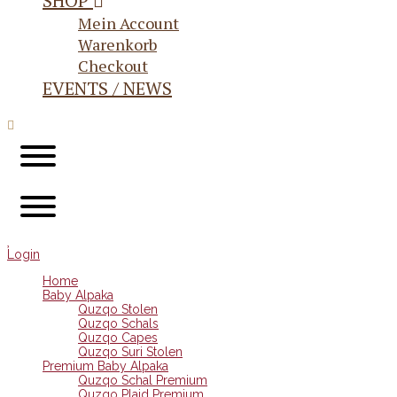
SHOP
Mein Account
Warenkorb
Checkout
EVENTS / NEWS
Login
Home
Baby Alpaka
Quzqo Stolen
Quzqo Schals
Quzqo Capes
Quzqo Suri Stolen
Premium Baby Alpaka
Quzqo Schal Premium
Quzqo Plaid Premium