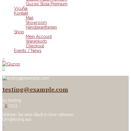
Quzqo Stola Premium
VicuÑa
Kontakt
Mail
Showroom
Händleranfragen
Shop
Mein Account
Warenkorb
Checkout
Events / News
testing@example.com
by
testing
0
133
Wählen Sie eine Stadt in Ihrer näheren
Umgebung aus.