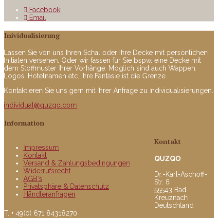
Facebook
Email
Inividualisierung
Lassen Sie von uns Ihren Schal oder Ihre Decke mit persönlichen
Initialen versehen. Oder wir fassen für Sie bspw. eine Decke mit
dem Stoffmuster Ihrer Vorhänge. Möglich sind auch Wappen,
Logos, Hotelnamen etc. Ihre Fantasie ist die Grenze.
Kontaktieren Sie uns gern mit Ihrer Anfrage zu Individualisierungen.
individual@quzqo.com
Information
Kontakt
Impressum
Kontakt
QUZQO
Versand & Zahlungsbedingungen
Widerrufsrecht
Dr.-Karl-Aschoff-
AGB's
Str. 6
Privatsphäre & Datenschutz
55543 Bad
Händleranfragen
Kreuznach
Deutschland
T. + 49(0) 671 84318270