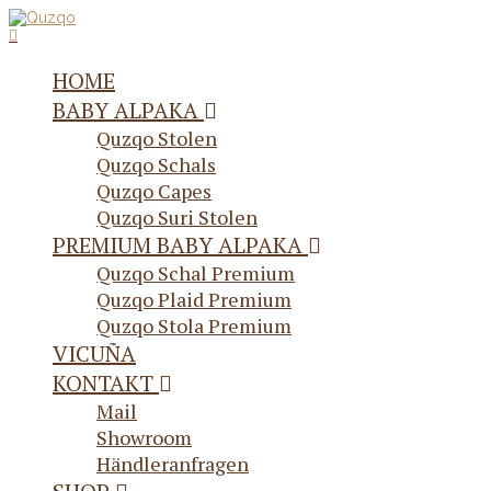
HOME
BABY ALPAKA
Quzqo Stolen
Quzqo Schals
Quzqo Capes
Quzqo Suri Stolen
PREMIUM BABY ALPAKA
Quzqo Schal Premium
Quzqo Plaid Premium
Quzqo Stola Premium
VICUÑA
KONTAKT
Mail
Showroom
Händleranfragen