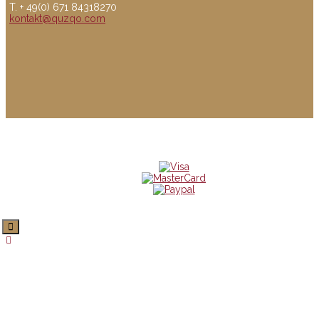
T. + 49(0) 671 84318270
kontakt@quzqo.com
© copyright 2016 powerd by Quzqo