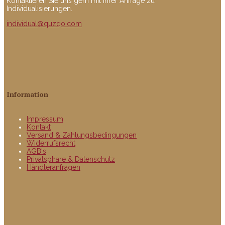
Kontaktieren Sie uns gern mit Ihrer Anfrage zu
Individualisierungen.
individual@quzqo.com
Information
Impressum
Kontakt
Versand & Zahlungsbedingungen
Widerrufsrecht
AGB's
Privatsphäre & Datenschutz
Händleranfragen