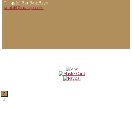
T. + 49(0) 671 84318270
kontakt@quzqo.com
© copyright 2016 powerd by Quzqo