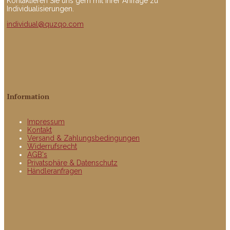
Kontaktieren Sie uns gern mit Ihrer Anfrage zu
Individualisierungen.
individual@quzqo.com
Information
Impressum
Kontakt
Versand & Zahlungsbedingungen
Widerrufsrecht
AGB's
Privatsphäre & Datenschutz
Händleranfragen