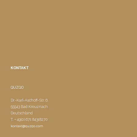
KONTAKT
QUZQO
Dr.-Karl-Aschoff-Str. 6
55543 Bad Kreuznach
Deutschland
T. + 49(0) 671 84318270
kontakt@quzqo.com