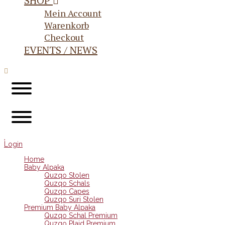
SHOP
Mein Account
Warenkorb
Checkout
EVENTS / NEWS
Login
Home
Baby Alpaka
Quzqo Stolen
Quzqo Schals
Quzqo Capes
Quzqo Suri Stolen
Premium Baby Alpaka
Quzqo Schal Premium
Quzqo Plaid Premium