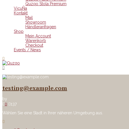
Quzqo Stola Premium
VicuÑa
Kontakt
Mail
Showroom
Händleranfragen
Shop
Mein Account
Warenkorb
Checkout
Events / News
testing@example.com
by
0
137
Wählen Sie eine Stadt in Ihrer näheren Umgebung aus.