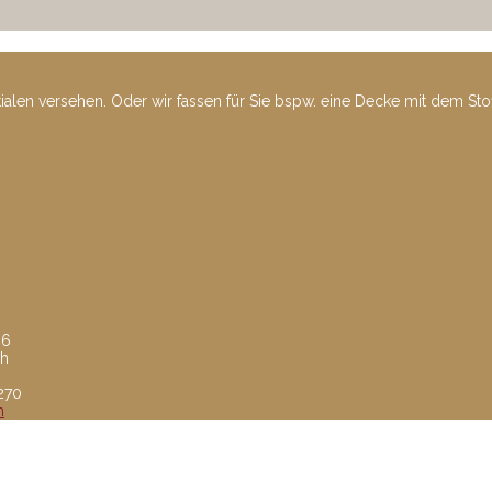
tialen versehen. Oder wir fassen für Sie bspw. eine Decke mit dem St
 6
ch
8270
m