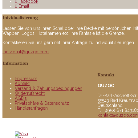
Facebook
Email
Inividualisierung
Lassen Sie von uns Ihren Schal oder Ihre Decke mit persönlichen Ini
Wappen, Logos, Hotelnamen etc. Ihre Fantasie ist die Grenze.
Kontaktieren Sie uns gern mit Ihrer Anfrage zu Individualisierungen.
individual@quzqo.com
Information
Kontakt
Impressum
Kontakt
QUZQO
Versand & Zahlungsbedingungen
Widerrufsrecht
Dr.-Karl-Aschoff-Str.
AGB's
55543 Bad Kreuzna
Privatsphäre & Datenschutz
Deutschland
Händleranfragen
T. + 49(0) 671 8431
kontakt@quzqo.co
© copyright 2016 powerd by Quzqo