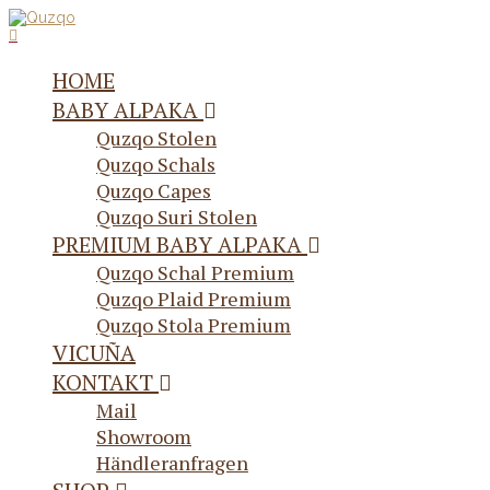
HOME
BABY ALPAKA
Quzqo Stolen
Quzqo Schals
Quzqo Capes
Quzqo Suri Stolen
PREMIUM BABY ALPAKA
Quzqo Schal Premium
Quzqo Plaid Premium
Quzqo Stola Premium
VICUÑA
KONTAKT
Mail
Showroom
Händleranfragen