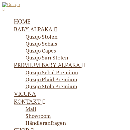
HOME
BABY ALPAKA
Quzqo Stolen
Quzqo Schals
Quzqo Capes
Quzqo Suri Stolen
PREMIUM BABY ALPAKA
Quzqo Schal Premium
Quzqo Plaid Premium
Quzqo Stola Premium
VICUÑA
KONTAKT
Mail
Showroom
Händleranfragen