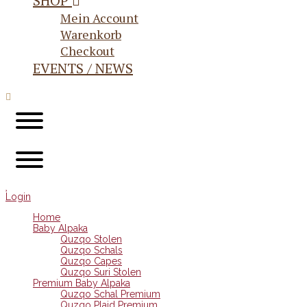
SHOP
Mein Account
Warenkorb
Checkout
EVENTS / NEWS
Login
Home
Baby Alpaka
Quzqo Stolen
Quzqo Schals
Quzqo Capes
Quzqo Suri Stolen
Premium Baby Alpaka
Quzqo Schal Premium
Quzqo Plaid Premium