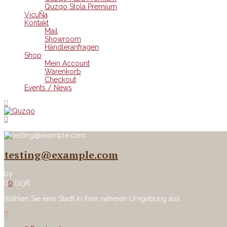
Quzqo Stola Premium
VicuÑa
Kontakt
Mail
Showroom
Händleranfragen
Shop
Mein Account
Warenkorb
Checkout
Events / News
testing@example.com
by
0
136
Wählen Sie eine Stadt in Ihrer näheren Umgebung aus.