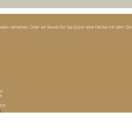
tialen versehen. Oder wir fassen für Sie bspw. eine Decke mit dem St
 6
ch
8270
m