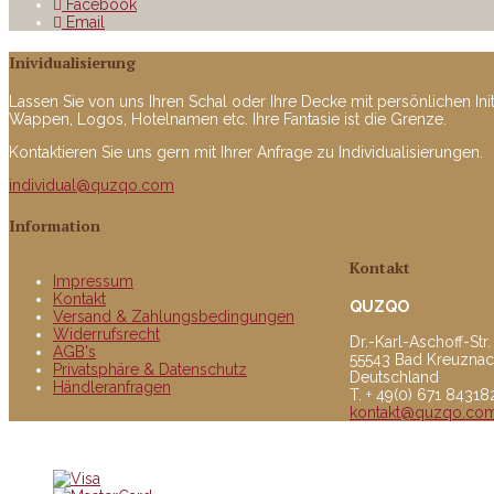
Facebook
Email
Inividualisierung
Lassen Sie von uns Ihren Schal oder Ihre Decke mit persönlichen Ini
Wappen, Logos, Hotelnamen etc. Ihre Fantasie ist die Grenze.
Kontaktieren Sie uns gern mit Ihrer Anfrage zu Individualisierungen.
individual@quzqo.com
Information
Kontakt
Impressum
Kontakt
QUZQO
Versand & Zahlungsbedingungen
Widerrufsrecht
Dr.-Karl-Aschoff-Str.
AGB's
55543 Bad Kreuzna
Privatsphäre & Datenschutz
Deutschland
Händleranfragen
T. + 49(0) 671 8431
kontakt@quzqo.co
© copyright 2016 powerd by Quzqo