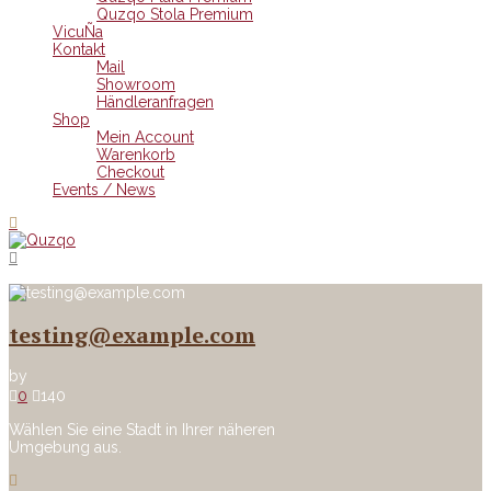
Quzqo Stola Premium
VicuÑa
Kontakt
Mail
Showroom
Händleranfragen
Shop
Mein Account
Warenkorb
Checkout
Events / News
testing@example.com
by
0
140
Wählen Sie eine Stadt in Ihrer näheren
Umgebung aus.