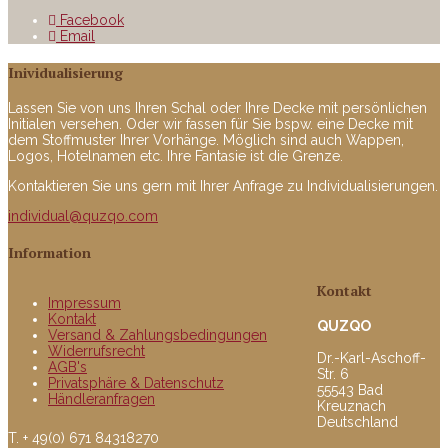
Facebook
Email
Inividualisierung
Lassen Sie von uns Ihren Schal oder Ihre Decke mit persönlichen
Initialen versehen. Oder wir fassen für Sie bspw. eine Decke mit
dem Stoffmuster Ihrer Vorhänge. Möglich sind auch Wappen,
Logos, Hotelnamen etc. Ihre Fantasie ist die Grenze.
Kontaktieren Sie uns gern mit Ihrer Anfrage zu Individualisierungen.
individual@quzqo.com
Information
Kontakt
Impressum
Kontakt
QUZQO
Versand & Zahlungsbedingungen
Widerrufsrecht
Dr.-Karl-Aschoff-
AGB's
Str. 6
Privatsphäre & Datenschutz
55543 Bad
Händleranfragen
Kreuznach
Deutschland
T. + 49(0) 671 84318270