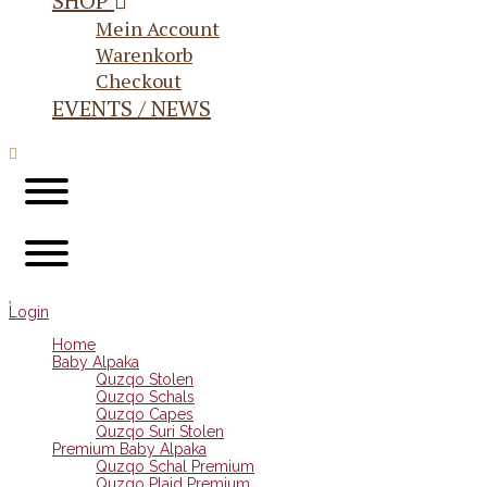
SHOP
Mein Account
Warenkorb
Checkout
EVENTS / NEWS
Login
Home
Baby Alpaka
Quzqo Stolen
Quzqo Schals
Quzqo Capes
Quzqo Suri Stolen
Premium Baby Alpaka
Quzqo Schal Premium
Quzqo Plaid Premium