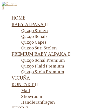
HOME
BABY ALPAKA
Quzqo Stolen
Quzqo Schals
Quzqo Capes
Quzqo Suri Stolen
PREMIUM BABY ALPAKA
Quzqo Schal Premium
Quzqo Plaid Premium
Quzqo Stola Premium
VICUÑA
KONTAKT
Mail
Showroom
Händleranfragen