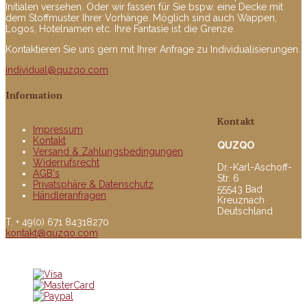
Initialen versehen. Oder wir fassen für Sie bspw. eine Decke mit
dem Stoffmuster Ihrer Vorhänge. Möglich sind auch Wappen,
Logos, Hotelnamen etc. Ihre Fantasie ist die Grenze.
Kontaktieren Sie uns gern mit Ihrer Anfrage zu Individualisierungen.
individual@quzqo.com
Information
Kontakt
Impressum
Kontakt
QUZQO
Versand & Zahlungsbedingungen
Widerrufsrecht
Dr.-Karl-Aschoff-
AGB's
Str. 6
Privatsphäre & Datenschutz
55543 Bad
Händleranfragen
Kreuznach
Deutschland
T. + 49(0) 671 84318270
kontakt@quzqo.com
© copyright 2016 powerd by Quzqo