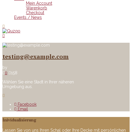
Mein Account
Warenkorb
Checkout
Events / News
testing@example.com
by
0
158
Wählen Sie eine Stadt in Ihrer näheren
Umgebung aus.
Facebook
Email
Inividualisierung
Lassen Sie von uns Ihren Schal oder Ihre Decke mit persönlichen