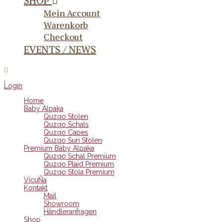
SHOP
Mein Account
Warenkorb
Checkout
EVENTS / NEWS
Login
Home
Baby Alpaka
Quzqo Stolen
Quzqo Schals
Quzqo Capes
Quzqo Suri Stolen
Premium Baby Alpaka
Quzqo Schal Premium
Quzqo Plaid Premium
Quzqo Stola Premium
VicuÑa
Kontakt
Mail
Showroom
Händleranfragen
Shop