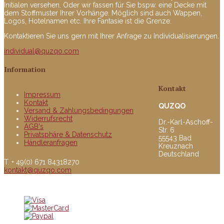
Initialen versehen. Oder wir fassen für Sie bspw. eine Decke mit
dem Stoffmuster Ihrer Vorhänge. Möglich sind auch Wappen,
Logos, Hotelnamen etc. Ihre Fantasie ist die Grenze.
Kontaktieren Sie uns gern mit Ihrer Anfrage zu Individualisierungen.
individual@quzqo.com
Information
Kontakt
Impressum
Kontakt
QUZQO
Versand & Zahlungsbedingungen
Widerrufsrecht
Dr.-Karl-Aschoff-
AGB's
Str. 6
Privatsphäre & Datenschutz
55543 Bad
Händleranfragen
Kreuznach
Deutschland
T. + 49(0) 671 84318270
kontakt@quzqo.com
© copyright 2016 powerd by Quzqo