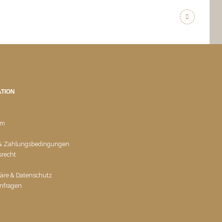
TION
um
 & Zahlungsbedingungen
srecht
häre & Datenschutz
nfragen