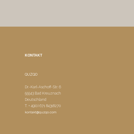
KONTAKT
QUZQO
Dr.-Karl-Aschoff-Str. 6
55543 Bad Kreuznach
Deutschland
T. + 49(0) 671 84318270
kontakt@quzqo.com