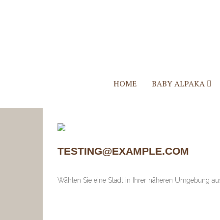
HOME
BABY ALPAKA
Quzqo Stolen
Quzqo Schals
Quzqo Capes
Quzqo Suri Stolen
TESTING@EXAMPLE.COM
Wählen Sie eine Stadt in Ihrer näheren Umgebung au