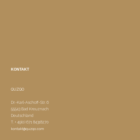
KONTAKT
QUZQO
Dr.-Karl-Aschoff-Str. 6
55543 Bad Kreuznach
Deutschland
T. + 49(0) 671 84318270
kontakt@quzqo.com