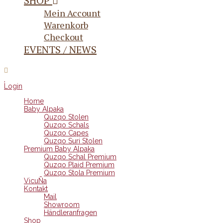
SHOP
Mein Account
Warenkorb
Checkout
EVENTS / NEWS
Login
Home
Baby Alpaka
Quzqo Stolen
Quzqo Schals
Quzqo Capes
Quzqo Suri Stolen
Premium Baby Alpaka
Quzqo Schal Premium
Quzqo Plaid Premium
Quzqo Stola Premium
VicuÑa
Kontakt
Mail
Showroom
Händleranfragen
Shop