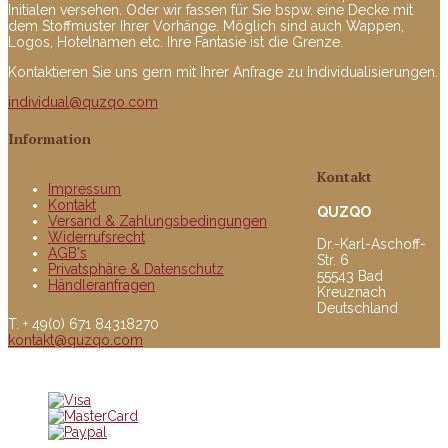
Initialen versehen. Oder wir fassen für Sie bspw. eine Decke mit
dem Stoffmuster Ihrer Vorhänge. Möglich sind auch Wappen,
Logos, Hotelnamen etc. Ihre Fantasie ist die Grenze.
Kontaktieren Sie uns gern mit Ihrer Anfrage zu Individualisierungen.
individual@quzqo.com
Information
Kontakt
Impressum
Kontakt
QUZQO
Versand & Zahlungsbedingungen
Widerrufsrecht
Dr.-Karl-Aschoff-
AGB's
Str. 6
Privatsphäre & Datenschutz
55543 Bad
Händleranfragen
Kreuznach
Deutschland
T. + 49(0) 671 84318270
kontakt@quzqo.com
© copyright 2016 powerd by Quzqo