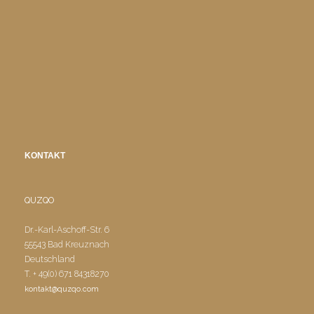
KONTAKT
QUZQO
Dr.-Karl-Aschoff-Str. 6
55543 Bad Kreuznach
Deutschland
T. + 49(0) 671 84318270
kontakt@quzqo.com