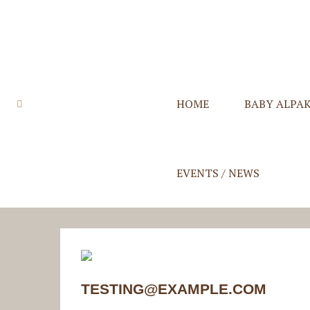
HOME
BABY ALPA
Quzqo Stolen
Quzqo Schals
Quzqo Capes
Quzqo Suri St
EVENTS / NEWS
TESTING@EXAMPLE.COM