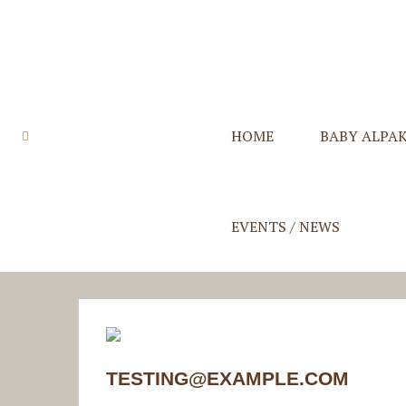
HOME
BABY ALPA
Quzqo Stolen
Quzqo Schals
Quzqo Capes
Quzqo Suri St
EVENTS / NEWS
TESTING@EXAMPLE.COM