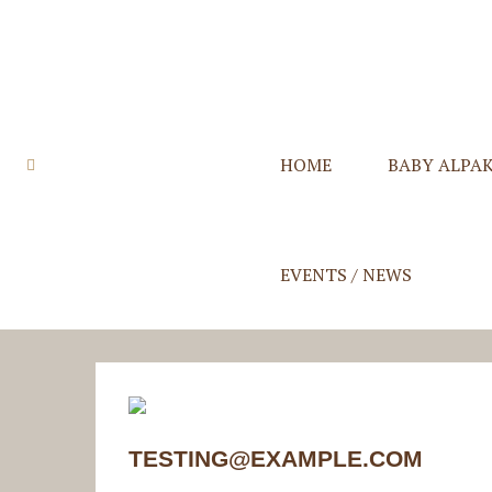
HOME
BABY ALPA
Quzqo Stolen
Quzqo Schals
Quzqo Capes
Quzqo Suri St
EVENTS / NEWS
TESTING@EXAMPLE.COM