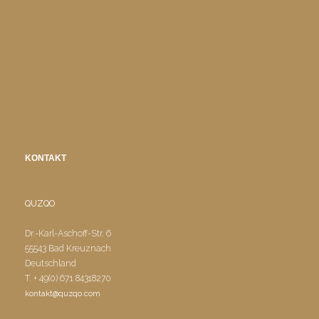
KONTAKT
QUZQO
Dr.-Karl-Aschoff-Str. 6
55543 Bad Kreuznach
Deutschland
T. + 49(0) 671 84318270
kontakt@quzqo.com