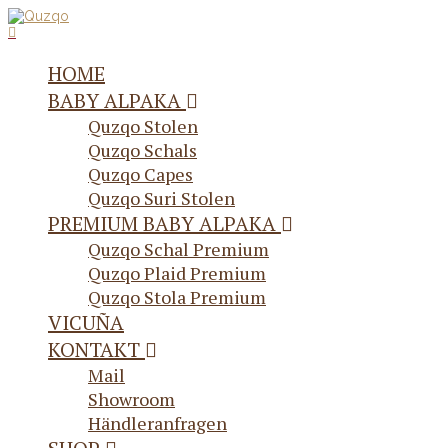
HOME
BABY ALPAKA
Quzqo Stolen
Quzqo Schals
Quzqo Capes
Quzqo Suri Stolen
PREMIUM BABY ALPAKA
Quzqo Schal Premium
Quzqo Plaid Premium
Quzqo Stola Premium
VICUÑA
KONTAKT
Mail
Showroom
Händleranfragen