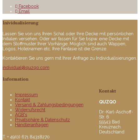
Facebook
Email
Inividualisierung
Lassen Sie von uns Ihren Schal oder Ihre Decke mit persönlichen
Initialen versehen. Oder wir fassen für Sie bspw. eine Decke mit
dem Stoffmuster Ihrer Vorhänge. Möglich sind auch Wappen,
Logos, Hotelnamen etc. Ihre Fantasie ist die Grenze.
Kontaktieren Sie uns gern mit Ihrer Anfrage zu Individualisierungen.
individual@quzqo.com
Information
Kontakt
Impressum
Kontakt
QUZQO
Versand & Zahlungsbedingungen
Widerrufsrecht
Dr.-Karl-Aschoff-
AGB's
Str. 6
Privatsphäre & Datenschutz
55543 Bad
Händleranfragen
Kreuznach
Deutschland
T. + 49(0) 671 84318270