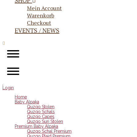
SHOP
Mein Account
Warenkorb
Checkout
EVENTS / NEWS
Login
Home
Baby Alpaka
Quzqo Stolen
Quzqo Schals
Quzqo Capes
Quzqo Suri Stolen
Premium Baby Alpaka
Quzqo Schal Premium
Quzqo Plaid Premium