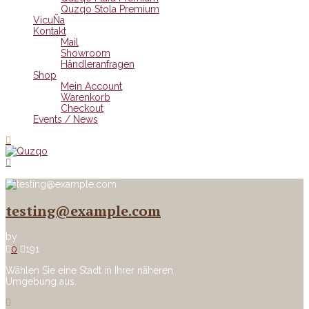
Quzqo Stola Premium
VicuÑa
Kontakt
Mail
Showroom
Händleranfragen
Shop
Mein Account
Warenkorb
Checkout
Events / News
testing@example.com
by
0
191
Wählen Sie eine Stadt in Ihrer näheren
Umgebung aus.