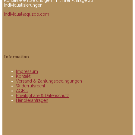
Kontaktieren Sie uns gern mit Ihrer Anfrage zu
Individualisierungen.
individual@quzqo.com
Information
Impressum
Kontakt
Versand & Zahlungsbedingungen
Widerrufsrecht
AGB's
Privatsphäre & Datenschutz
Händleranfragen