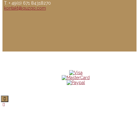
T. + 49(0) 671 84318270
kontakt@quzqo.com
© copyright 2016 powerd by Quzqo