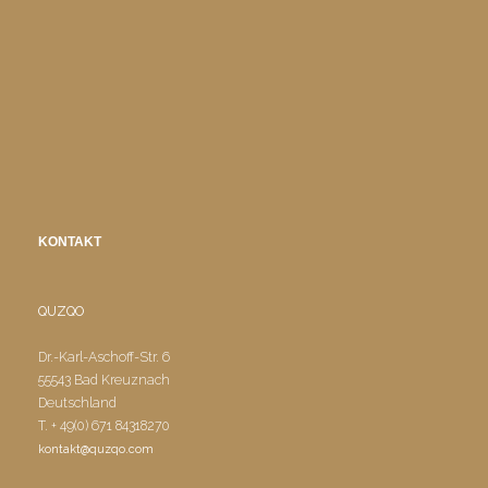
KONTAKT
QUZQO
Dr.-Karl-Aschoff-Str. 6
55543 Bad Kreuznach
Deutschland
T. + 49(0) 671 84318270
kontakt@quzqo.com