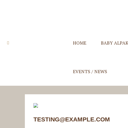
HOME
BABY ALPA
Quzqo Stolen
Quzqo Schals
Quzqo Capes
Quzqo Suri St
EVENTS / NEWS
TESTING@EXAMPLE.COM