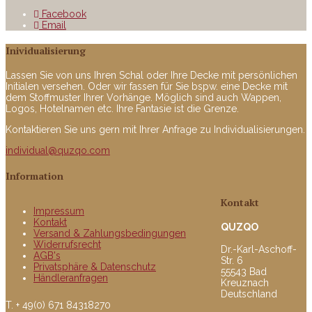
Facebook
Email
Inividualisierung
Lassen Sie von uns Ihren Schal oder Ihre Decke mit persönlichen
Initialen versehen. Oder wir fassen für Sie bspw. eine Decke mit
dem Stoffmuster Ihrer Vorhänge. Möglich sind auch Wappen,
Logos, Hotelnamen etc. Ihre Fantasie ist die Grenze.
Kontaktieren Sie uns gern mit Ihrer Anfrage zu Individualisierungen.
individual@quzqo.com
Information
Kontakt
Impressum
Kontakt
QUZQO
Versand & Zahlungsbedingungen
Widerrufsrecht
Dr.-Karl-Aschoff-
AGB's
Str. 6
Privatsphäre & Datenschutz
55543 Bad
Händleranfragen
Kreuznach
Deutschland
T. + 49(0) 671 84318270