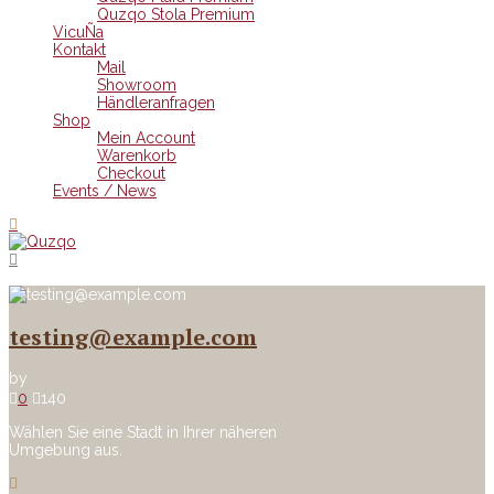
Quzqo Stola Premium
VicuÑa
Kontakt
Mail
Showroom
Händleranfragen
Shop
Mein Account
Warenkorb
Checkout
Events / News
testing@example.com
by
0
140
Wählen Sie eine Stadt in Ihrer näheren
Umgebung aus.