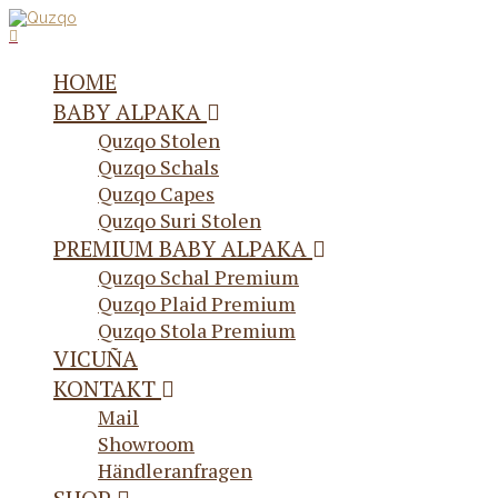
HOME
BABY ALPAKA
Quzqo Stolen
Quzqo Schals
Quzqo Capes
Quzqo Suri Stolen
PREMIUM BABY ALPAKA
Quzqo Schal Premium
Quzqo Plaid Premium
Quzqo Stola Premium
VICUÑA
KONTAKT
Mail
Showroom
Händleranfragen