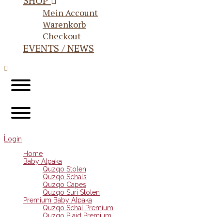
SHOP
Mein Account
Warenkorb
Checkout
EVENTS / NEWS
Login
Home
Baby Alpaka
Quzqo Stolen
Quzqo Schals
Quzqo Capes
Quzqo Suri Stolen
Premium Baby Alpaka
Quzqo Schal Premium
Quzqo Plaid Premium