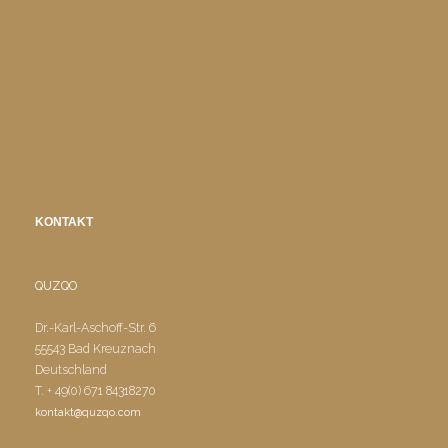
KONTAKT
QUZQO
Dr.-Karl-Aschoff-Str. 6
55543 Bad Kreuznach
Deutschland
T. + 49(0) 671 84318270
kontakt@quzqo.com