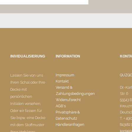
INIVIDUALISIERUNG
INFORMATION
KONT
Impressum
QUZQ
Lassen Sie von uns
Kontakt
Ihren Schal oder Ihre
Versand &
Dr.-Kar
Decke mit
Zahlungsbedingungen
Str. 6
persönlichen
Widerrufsrecht
55543 
Initialen versehen.
AGB's
Kreuz
Oder wir fassen für
Privatsphäre &
Deutsc
Sie bspw. eine Decke
Datenschutz
T. + 49(
Händleranfragen
843182
mit dem Stoffmuster
kontak
Ihrer Vorhänge.