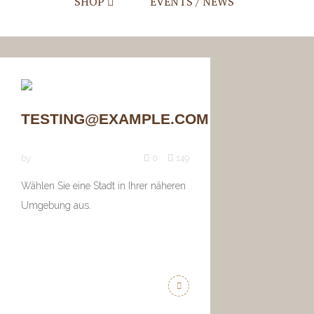
SHOP
EVENTS / NEWS
Mein Account
Warenkorb
Checkout
TESTING@EXAMPLE.COM
by
0
149
Wählen Sie eine Stadt in Ihrer näheren
Umgebung aus.