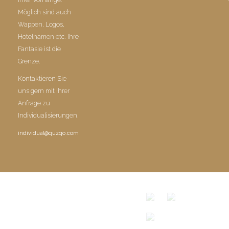
Möglich sind auch
Wappen, Logos,
Hotelnamen etc. Ihre
Fantasie ist die
Grenze.
Kontaktieren Sie
uns gern mit Ihrer
Anfrage zu
Individualisierungen.
individual@quzqo.com
© COPYRIGHT 2016 POWERD BY QUZQO