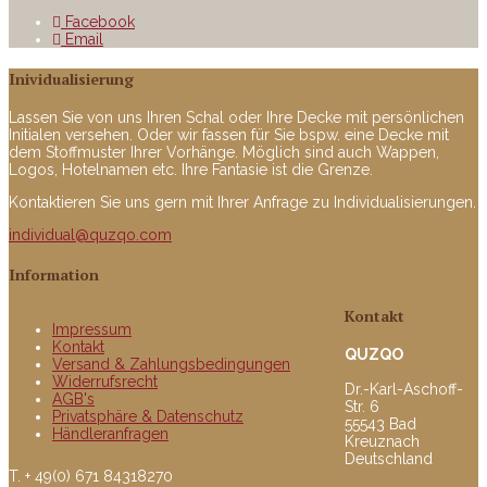
Facebook
Email
Inividualisierung
Lassen Sie von uns Ihren Schal oder Ihre Decke mit persönlichen
Initialen versehen. Oder wir fassen für Sie bspw. eine Decke mit
dem Stoffmuster Ihrer Vorhänge. Möglich sind auch Wappen,
Logos, Hotelnamen etc. Ihre Fantasie ist die Grenze.
Kontaktieren Sie uns gern mit Ihrer Anfrage zu Individualisierungen.
individual@quzqo.com
Information
Kontakt
Impressum
Kontakt
QUZQO
Versand & Zahlungsbedingungen
Widerrufsrecht
Dr.-Karl-Aschoff-
AGB's
Str. 6
Privatsphäre & Datenschutz
55543 Bad
Händleranfragen
Kreuznach
Deutschland
T. + 49(0) 671 84318270