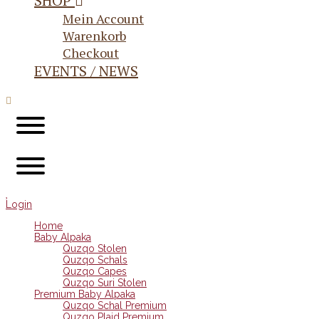
SHOP
Mein Account
Warenkorb
Checkout
EVENTS / NEWS
Login
Home
Baby Alpaka
Quzqo Stolen
Quzqo Schals
Quzqo Capes
Quzqo Suri Stolen
Premium Baby Alpaka
Quzqo Schal Premium
Quzqo Plaid Premium