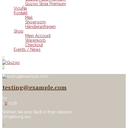
Quzqo Stola Premium
VicuÑa
Kontakt
Mail
Showroom
Händleranfragen
Shop
Mein Account
Warenkorb
Checkout
Events / News
testing@example.com
by
0
136
Wählen Sie eine Stadt in Ihrer näheren
Umgebung aus.