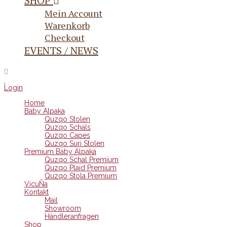
SHOP
Mein Account
Warenkorb
Checkout
EVENTS / NEWS
Login
Home
Baby Alpaka
Quzqo Stolen
Quzqo Schals
Quzqo Capes
Quzqo Suri Stolen
Premium Baby Alpaka
Quzqo Schal Premium
Quzqo Plaid Premium
Quzqo Stola Premium
VicuÑa
Kontakt
Mail
Showroom
Händleranfragen
Shop