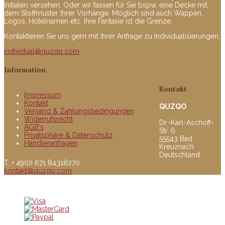
Initialen versehen. Oder wir fassen für Sie bspw. eine Decke mit
dem Stoffmuster Ihrer Vorhänge. Möglich sind auch Wappen,
Logos, Hotelnamen etc. Ihre Fantasie ist die Grenze.
Kontaktieren Sie uns gern mit Ihrer Anfrage zu Individualisierungen.
individual@quzqo.com
Information
Kontakt
Impressum
Kontakt
QUZQO
Versand & Zahlungsbedingungen
Widerrufsrecht
Dr.-Karl-Aschoff-
AGB's
Str. 6
Privatsphäre & Datenschutz
55543 Bad
Händleranfragen
Kreuznach
Deutschland
T. + 49(0) 671 84318270
kontakt@quzqo.com
© copyright 2016 powerd by Quzqo