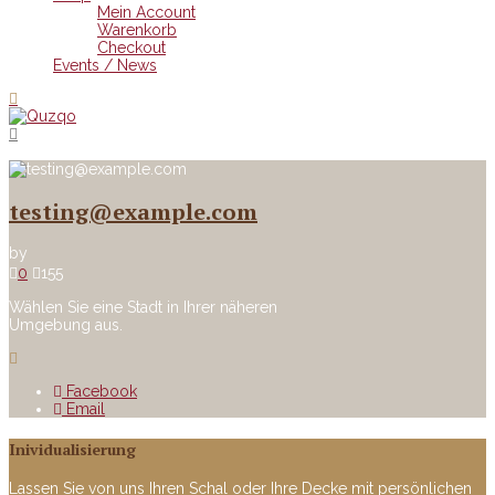
Mein Account
Warenkorb
Checkout
Events / News
testing@example.com
by
0
155
Wählen Sie eine Stadt in Ihrer näheren
Umgebung aus.
Facebook
Email
Inividualisierung
Lassen Sie von uns Ihren Schal oder Ihre Decke mit persönlichen