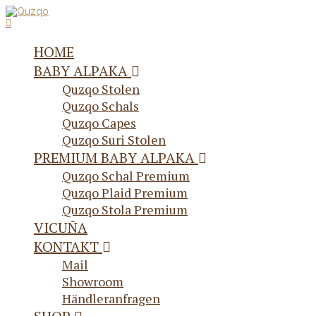
HOME
BABY ALPAKA
Quzqo Stolen
Quzqo Schals
Quzqo Capes
Quzqo Suri Stolen
PREMIUM BABY ALPAKA
Quzqo Schal Premium
Quzqo Plaid Premium
Quzqo Stola Premium
VICUÑA
KONTAKT
Mail
Showroom
Händleranfragen