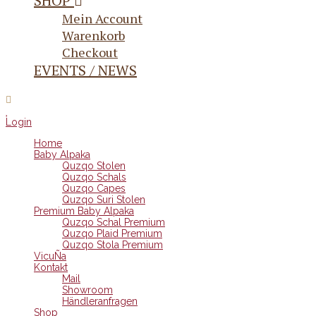
SHOP
Mein Account
Warenkorb
Checkout
EVENTS / NEWS
Login
Home
Baby Alpaka
Quzqo Stolen
Quzqo Schals
Quzqo Capes
Quzqo Suri Stolen
Premium Baby Alpaka
Quzqo Schal Premium
Quzqo Plaid Premium
Quzqo Stola Premium
VicuÑa
Kontakt
Mail
Showroom
Händleranfragen
Shop