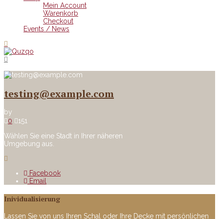
Mein Account
Warenkorb
Checkout
Events / News
testing@example.com
by
0
151
Wählen Sie eine Stadt in Ihrer näheren
Umgebung aus.
Facebook
Email
Inividualisierung
Lassen Sie von uns Ihren Schal oder Ihre Decke mit persönlichen