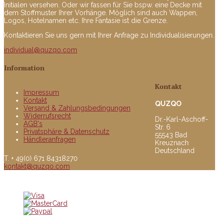
Initialen versehen. Oder wir fassen für Sie bspw. eine Decke mit
dem Stoffmuster Ihrer Vorhänge. Möglich sind auch Wappen,
Logos, Hotelnamen etc. Ihre Fantasie ist die Grenze.
Kontaktieren Sie uns gern mit Ihrer Anfrage zu Individualisierungen.
individual@quzqo.com
Information
Kontakt
Impressum
Kontakt
QUZQO
Versand & Zahlungsbedingungen
Widerrufsrecht
Dr.-Karl-Aschoff-
AGB's
Str. 6
Privatsphäre & Datenschutz
55543 Bad
Händleranfragen
Kreuznach
Deutschland
T. + 49(0) 671 84318270
kontakt@quzqo.com
© copyright 2016 powerd by Quzqo