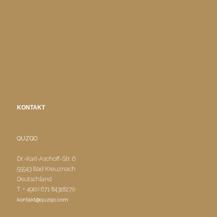
KONTAKT
QUZQO
Dr.-Karl-Aschoff-Str. 6
55543 Bad Kreuznach
Deutschland
T. + 49(0) 671 84318270
kontakt@quzqo.com