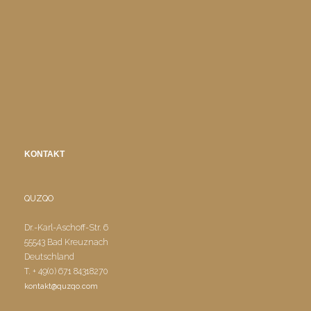
KONTAKT
QUZQO
Dr.-Karl-Aschoff-Str. 6
55543 Bad Kreuznach
Deutschland
T. + 49(0) 671 84318270
kontakt@quzqo.com