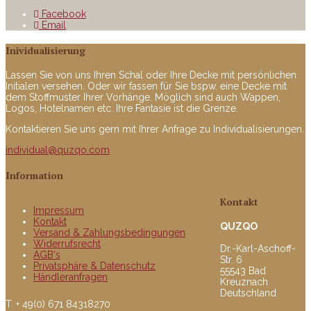
Facebook
Email
Inividualisierung
Lassen Sie von uns Ihren Schal oder Ihre Decke mit persönlichen
Initialen versehen. Oder wir fassen für Sie bspw. eine Decke mit
dem Stoffmuster Ihrer Vorhänge. Möglich sind auch Wappen,
Logos, Hotelnamen etc. Ihre Fantasie ist die Grenze.
Kontaktieren Sie uns gern mit Ihrer Anfrage zu Individualisierungen.
individual@quzqo.com
Information
Kontakt
Impressum
Kontakt
QUZQO
Versand & Zahlungsbedingungen
Widerrufsrecht
Dr.-Karl-Aschoff-
AGB's
Str. 6
Privatsphäre & Datenschutz
55543 Bad
Händleranfragen
Kreuznach
Deutschland
T. + 49(0) 671 84318270