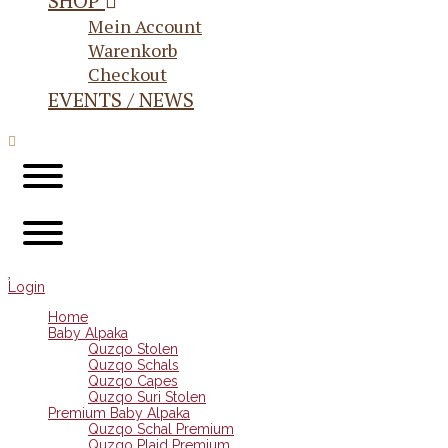
SHOP
Mein Account
Warenkorb
Checkout
EVENTS / NEWS
Login
Home
Baby Alpaka
Quzqo Stolen
Quzqo Schals
Quzqo Capes
Quzqo Suri Stolen
Premium Baby Alpaka
Quzqo Schal Premium
Quzqo Plaid Premium