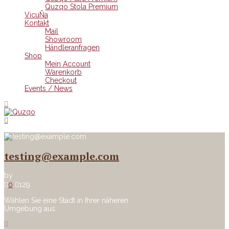
Quzqo Stola Premium
VicuÑa
Kontakt
Mail
Showroom
Händleranfragen
Shop
Mein Account
Warenkorb
Checkout
Events / News
testing@example.com
by
0
129
Wählen Sie eine Stadt in Ihrer näheren
Umgebung aus.