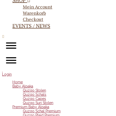
SHOP
Mein Account
Warenkorb
Checkout
EVENTS / NEWS
Login
Home
Baby Alpaka
Quzqo Stolen
Quzqo Schals
Quzqo Capes
Quzqo Suri Stolen
Premium Baby Alpaka
Quzqo Schal Premium
Quzqo Plaid Premium