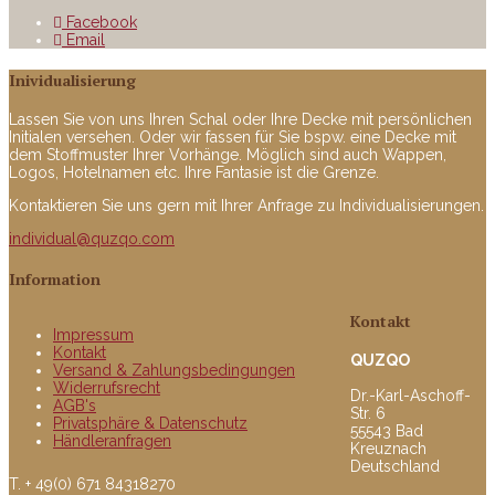
Facebook
Email
Inividualisierung
Lassen Sie von uns Ihren Schal oder Ihre Decke mit persönlichen
Initialen versehen. Oder wir fassen für Sie bspw. eine Decke mit
dem Stoffmuster Ihrer Vorhänge. Möglich sind auch Wappen,
Logos, Hotelnamen etc. Ihre Fantasie ist die Grenze.
Kontaktieren Sie uns gern mit Ihrer Anfrage zu Individualisierungen.
individual@quzqo.com
Information
Kontakt
Impressum
Kontakt
QUZQO
Versand & Zahlungsbedingungen
Widerrufsrecht
Dr.-Karl-Aschoff-
AGB's
Str. 6
Privatsphäre & Datenschutz
55543 Bad
Händleranfragen
Kreuznach
Deutschland
T. + 49(0) 671 84318270