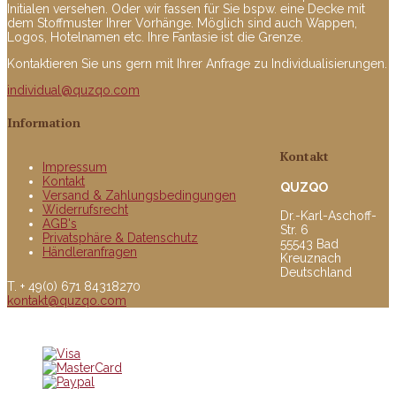
Initialen versehen. Oder wir fassen für Sie bspw. eine Decke mit
dem Stoffmuster Ihrer Vorhänge. Möglich sind auch Wappen,
Logos, Hotelnamen etc. Ihre Fantasie ist die Grenze.
Kontaktieren Sie uns gern mit Ihrer Anfrage zu Individualisierungen.
individual@quzqo.com
Information
Kontakt
Impressum
Kontakt
QUZQO
Versand & Zahlungsbedingungen
Widerrufsrecht
Dr.-Karl-Aschoff-
AGB's
Str. 6
Privatsphäre & Datenschutz
55543 Bad
Händleranfragen
Kreuznach
Deutschland
T. + 49(0) 671 84318270
kontakt@quzqo.com
© copyright 2016 powerd by Quzqo