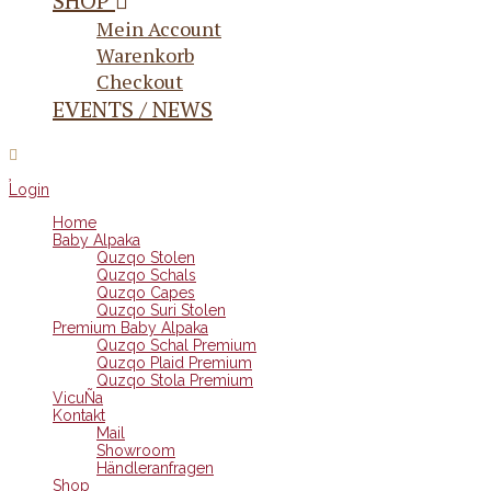
SHOP
Mein Account
Warenkorb
Checkout
EVENTS / NEWS
Login
Home
Baby Alpaka
Quzqo Stolen
Quzqo Schals
Quzqo Capes
Quzqo Suri Stolen
Premium Baby Alpaka
Quzqo Schal Premium
Quzqo Plaid Premium
Quzqo Stola Premium
VicuÑa
Kontakt
Mail
Showroom
Händleranfragen
Shop