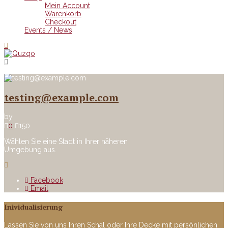
Mein Account
Warenkorb
Checkout
Events / News
testing@example.com
by
0
150
Wählen Sie eine Stadt in Ihrer näheren
Umgebung aus.
Facebook
Email
Inividualisierung
Lassen Sie von uns Ihren Schal oder Ihre Decke mit persönlichen