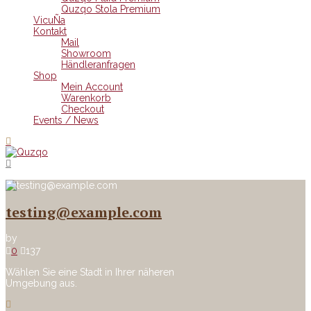
Quzqo Stola Premium
VicuÑa
Kontakt
Mail
Showroom
Händleranfragen
Shop
Mein Account
Warenkorb
Checkout
Events / News
testing@example.com
by
0
137
Wählen Sie eine Stadt in Ihrer näheren
Umgebung aus.