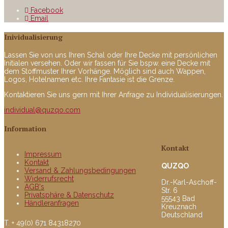
Facebook
Email
Inividualisierung
Lassen Sie von uns Ihren Schal oder Ihre Decke mit persönlichen
Initialen versehen. Oder wir fassen für Sie bspw. eine Decke mit
dem Stoffmuster Ihrer Vorhänge. Möglich sind auch Wappen,
Logos, Hotelnamen etc. Ihre Fantasie ist die Grenze.
Kontaktieren Sie uns gern mit Ihrer Anfrage zu Individualisierungen.
individual@quzqo.com
Information
Kontakt
Impressum
Kontakt
QUZQO
Versand & Zahlungsbedingungen
Widerrufsrecht
Dr.-Karl-Aschoff-
AGB's
Str. 6
Privatsphäre & Datenschutz
55543 Bad
Händleranfragen
Kreuznach
Deutschland
T. + 49(0) 671 84318270