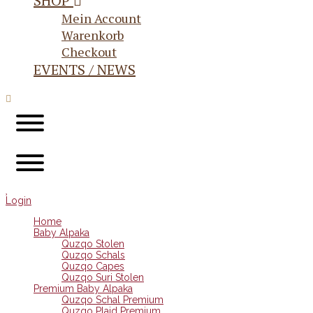
SHOP
Mein Account
Warenkorb
Checkout
EVENTS / NEWS
Login
Home
Baby Alpaka
Quzqo Stolen
Quzqo Schals
Quzqo Capes
Quzqo Suri Stolen
Premium Baby Alpaka
Quzqo Schal Premium
Quzqo Plaid Premium