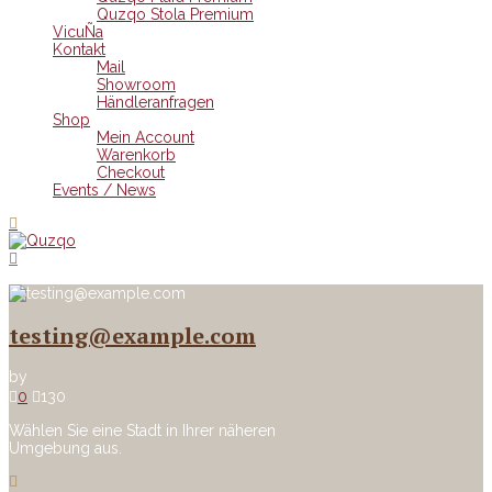
Quzqo Stola Premium
VicuÑa
Kontakt
Mail
Showroom
Händleranfragen
Shop
Mein Account
Warenkorb
Checkout
Events / News
testing@example.com
by
0
130
Wählen Sie eine Stadt in Ihrer näheren
Umgebung aus.