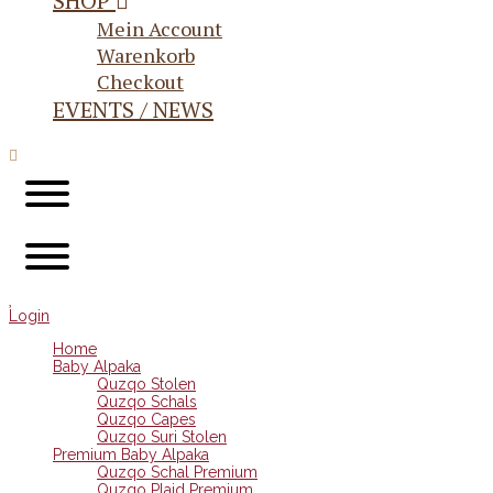
SHOP
Mein Account
Warenkorb
Checkout
EVENTS / NEWS
Login
Home
Baby Alpaka
Quzqo Stolen
Quzqo Schals
Quzqo Capes
Quzqo Suri Stolen
Premium Baby Alpaka
Quzqo Schal Premium
Quzqo Plaid Premium