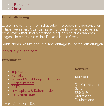
Facebook
Email
Inividualisierung
Lassen Sie von uns Ihren Schal oder Ihre Decke mit persönlichen
Initialen versehen. Oder wir fassen für Sie bspw. eine Decke mit
dem Stoffmuster Ihrer Vorhänge. Möglich sind auch Wappen,
Logos, Hotelnamen etc. Ihre Fantasie ist die Grenze.
Kontaktieren Sie uns gern mit Ihrer Anfrage zu Individualisierungen.
individual@quzqo.com
Information
Kontakt
Impressum
Kontakt
QUZQO
Versand & Zahlungsbedingungen
Widerrufsrecht
Dr.-Karl-Aschoff-
AGB's
Str. 6
Privatsphäre & Datenschutz
55543 Bad
Händleranfragen
Kreuznach
Deutschland
T. + 49(0) 671 84318270