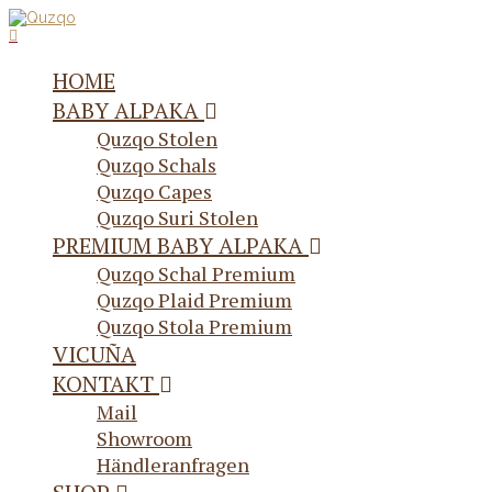
HOME
BABY ALPAKA
Quzqo Stolen
Quzqo Schals
Quzqo Capes
Quzqo Suri Stolen
PREMIUM BABY ALPAKA
Quzqo Schal Premium
Quzqo Plaid Premium
Quzqo Stola Premium
VICUÑA
KONTAKT
Mail
Showroom
Händleranfragen