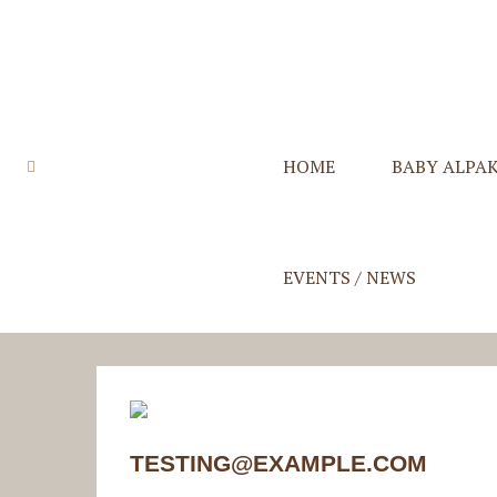
HOME
BABY ALPA
Quzqo Stolen
Quzqo Schals
Quzqo Capes
Quzqo Suri St
EVENTS / NEWS
TESTING@EXAMPLE.COM