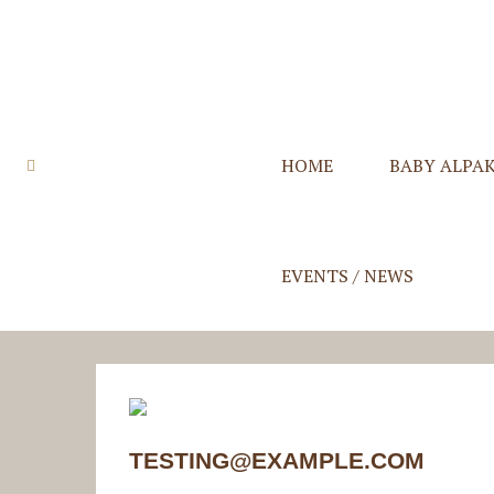
HOME
BABY ALPA
Quzqo Stolen
Quzqo Schals
Quzqo Capes
Quzqo Suri St
EVENTS / NEWS
TESTING@EXAMPLE.COM