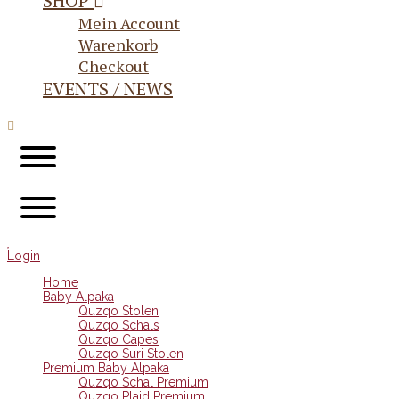
SHOP
Mein Account
Warenkorb
Checkout
EVENTS / NEWS
Login
Home
Baby Alpaka
Quzqo Stolen
Quzqo Schals
Quzqo Capes
Quzqo Suri Stolen
Premium Baby Alpaka
Quzqo Schal Premium
Quzqo Plaid Premium