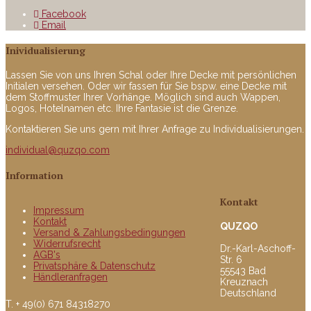
Facebook
Email
Inividualisierung
Lassen Sie von uns Ihren Schal oder Ihre Decke mit persönlichen
Initialen versehen. Oder wir fassen für Sie bspw. eine Decke mit
dem Stoffmuster Ihrer Vorhänge. Möglich sind auch Wappen,
Logos, Hotelnamen etc. Ihre Fantasie ist die Grenze.
Kontaktieren Sie uns gern mit Ihrer Anfrage zu Individualisierungen.
individual@quzqo.com
Information
Kontakt
Impressum
Kontakt
QUZQO
Versand & Zahlungsbedingungen
Widerrufsrecht
Dr.-Karl-Aschoff-
AGB's
Str. 6
Privatsphäre & Datenschutz
55543 Bad
Händleranfragen
Kreuznach
Deutschland
T. + 49(0) 671 84318270