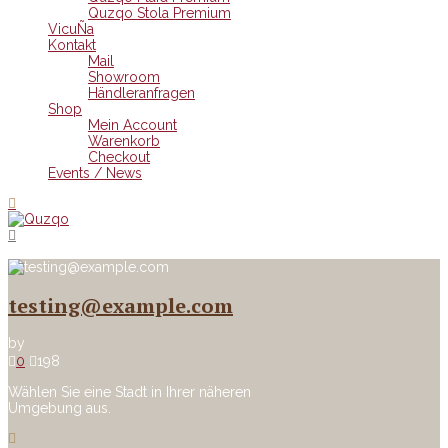
Quzqo Stola Premium
VicuÑa
Kontakt
Mail
Showroom
Händleranfragen
Shop
Mein Account
Warenkorb
Checkout
Events / News
testing@example.com
by
0
198
Wählen Sie eine Stadt in Ihrer näheren
Umgebung aus.