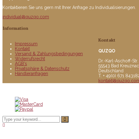
Kontaktieren Sie uns gern mit Ihrer Anfrage zu Individualisierungen.
individual@quzqo.com
Information
Kontakt
Impressum
Kontakt
QUZQO
Versand & Zahlungsbedingungen
Widerrufsrecht
Dr.-Karl-Aschoff-Str.
AGB's
55543 Bad Kreuzna
Privatsphäre & Datenschutz
Deutschland
Händleranfragen
T. + 49(0) 671 8431
kontakt@quzqo.co
© copyright 2016 powerd by Quzqo