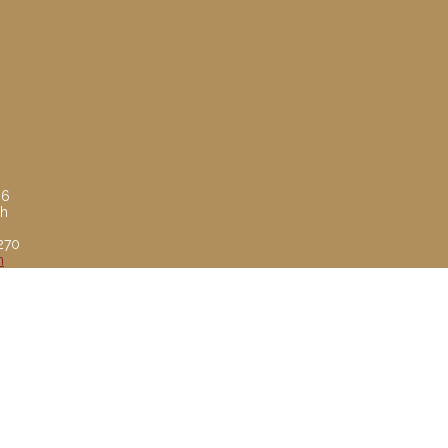
 6
ch
8270
m