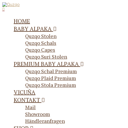
HOME
BABY ALPAKA
Quzqo Stolen
Quzqo Schals
Quzqo Capes
Quzqo Suri Stolen
PREMIUM BABY ALPAKA
Quzqo Schal Premium
Quzqo Plaid Premium
Quzqo Stola Premium
VICUÑA
KONTAKT
Mail
Showroom
Händleranfragen