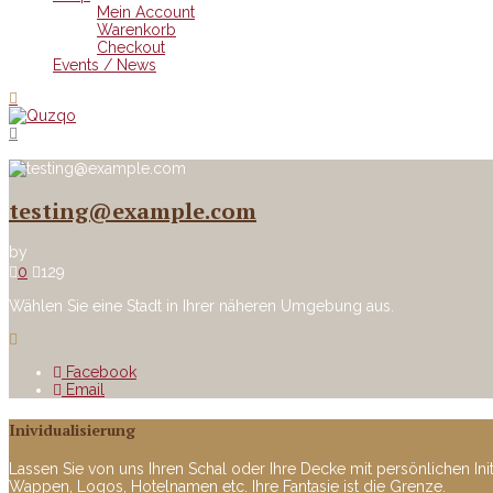
Mein Account
Warenkorb
Checkout
Events / News
testing@example.com
by
0
129
Wählen Sie eine Stadt in Ihrer näheren Umgebung aus.
Facebook
Email
Inividualisierung
Lassen Sie von uns Ihren Schal oder Ihre Decke mit persönlichen Ini
Wappen, Logos, Hotelnamen etc. Ihre Fantasie ist die Grenze.