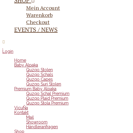
SHOP
Mein Account
Warenkorb
Checkout
EVENTS / NEWS
Login
Home
Baby Alpaka
Quzqo Stolen
Quzqo Schals
Quzqo Capes
Quzqo Suri Stolen
Premium Baby Alpaka
Quzqo Schal Premium
Quzqo Plaid Premium
Quzqo Stola Premium
VicuÑa
Kontakt
Mail
Showroom
Händleranfragen
Shop