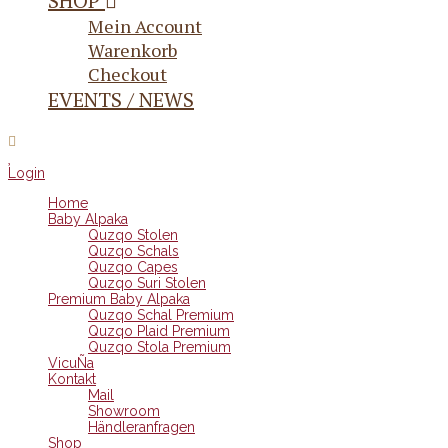
SHOP
Mein Account
Warenkorb
Checkout
EVENTS / NEWS
Login
Home
Baby Alpaka
Quzqo Stolen
Quzqo Schals
Quzqo Capes
Quzqo Suri Stolen
Premium Baby Alpaka
Quzqo Schal Premium
Quzqo Plaid Premium
Quzqo Stola Premium
VicuÑa
Kontakt
Mail
Showroom
Händleranfragen
Shop