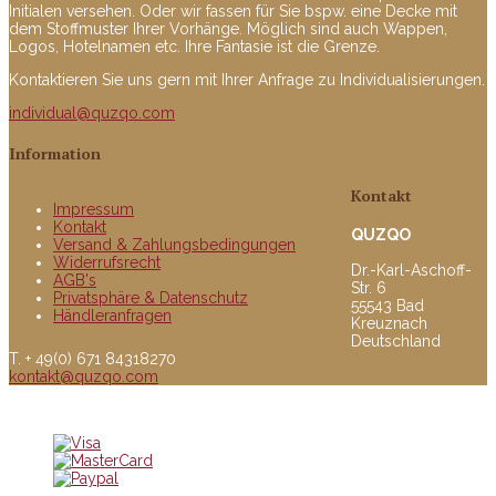
Initialen versehen. Oder wir fassen für Sie bspw. eine Decke mit
dem Stoffmuster Ihrer Vorhänge. Möglich sind auch Wappen,
Logos, Hotelnamen etc. Ihre Fantasie ist die Grenze.
Kontaktieren Sie uns gern mit Ihrer Anfrage zu Individualisierungen.
individual@quzqo.com
Information
Kontakt
Impressum
Kontakt
QUZQO
Versand & Zahlungsbedingungen
Widerrufsrecht
Dr.-Karl-Aschoff-
AGB's
Str. 6
Privatsphäre & Datenschutz
55543 Bad
Händleranfragen
Kreuznach
Deutschland
T. + 49(0) 671 84318270
kontakt@quzqo.com
© copyright 2016 powerd by Quzqo