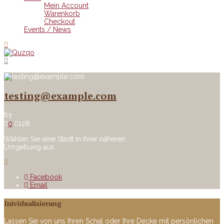
Mein Account
Warenkorb
Checkout
Events / News
testing@example.com
by
0
128
Wählen Sie eine Stadt in Ihrer näheren
Umgebung aus.
Facebook
Email
Inividualisierung
Lassen Sie von uns Ihren Schal oder Ihre Decke mit persönlichen