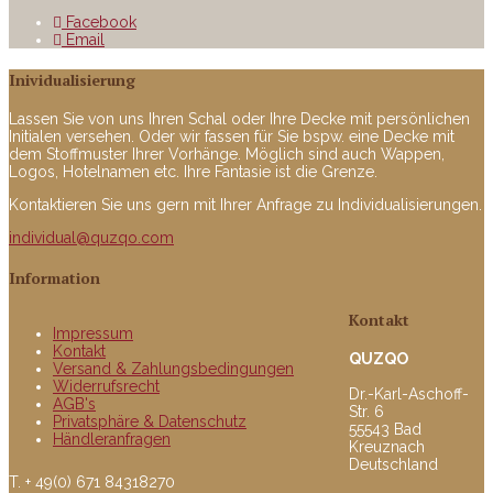
Facebook
Email
Inividualisierung
Lassen Sie von uns Ihren Schal oder Ihre Decke mit persönlichen
Initialen versehen. Oder wir fassen für Sie bspw. eine Decke mit
dem Stoffmuster Ihrer Vorhänge. Möglich sind auch Wappen,
Logos, Hotelnamen etc. Ihre Fantasie ist die Grenze.
Kontaktieren Sie uns gern mit Ihrer Anfrage zu Individualisierungen.
individual@quzqo.com
Information
Kontakt
Impressum
Kontakt
QUZQO
Versand & Zahlungsbedingungen
Widerrufsrecht
Dr.-Karl-Aschoff-
AGB's
Str. 6
Privatsphäre & Datenschutz
55543 Bad
Händleranfragen
Kreuznach
Deutschland
T. + 49(0) 671 84318270