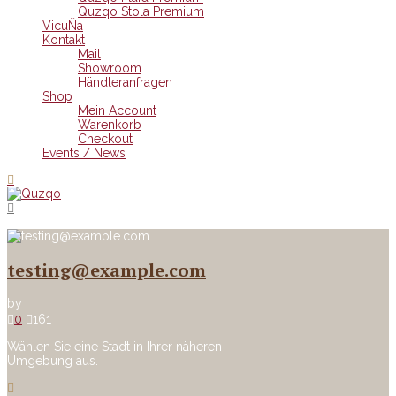
Quzqo Stola Premium
VicuÑa
Kontakt
Mail
Showroom
Händleranfragen
Shop
Mein Account
Warenkorb
Checkout
Events / News
testing@example.com
by
0
161
Wählen Sie eine Stadt in Ihrer näheren
Umgebung aus.