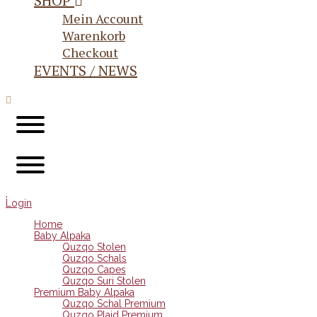
SHOP
Mein Account
Warenkorb
Checkout
EVENTS / NEWS
Login
Home
Baby Alpaka
Quzqo Stolen
Quzqo Schals
Quzqo Capes
Quzqo Suri Stolen
Premium Baby Alpaka
Quzqo Schal Premium
Quzqo Plaid Premium